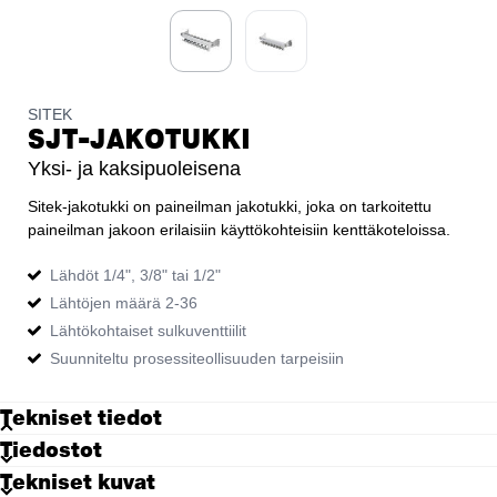
SITEK
SJT-JAKOTUKKI
Yksi- ja kaksipuoleisena
Sitek-jakotukki on paineilman jakotukki, joka on tarkoitettu
paineilman jakoon erilaisiin käyttökohteisiin kenttäkoteloissa.
Lähdöt 1/4", 3/8" tai 1/2"
Lähtöjen määrä 2-36
Lähtökohtaiset sulkuventtiilit
Suunniteltu prosessiteollisuuden tarpeisiin
Tekniset tiedot
Tiedostot
Tekniset kuvat
Tiedot